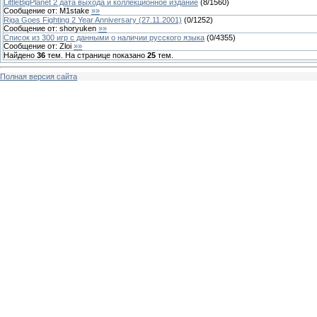
LittleBigPlanet 2 дата выхода и коллекционное издание
(
8
/
1560
)
Сообщение от:
M1stake
»»
Riga Goes Fighting 2 Year Anniversary (27.11.2001)
(
0
/
1252
)
Сообщение от:
shoryuken
»»
Список из 300 игр с данными о наличии русского языка
(
0
/
4355
)
Сообщение от:
Zloi
»»
Найдено
36
тем. На странице показано
25
тем.
Полная версия сайта