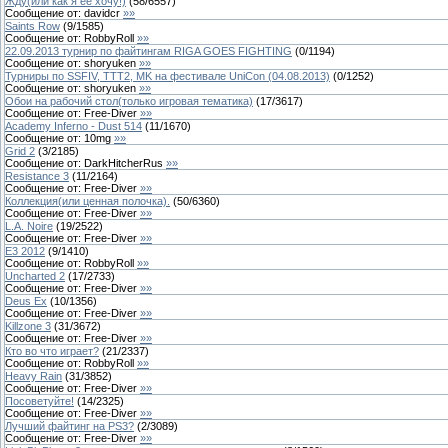
Жду(или как я ее хочу!)
(
58
/
6557
)
Сообщение от:
davidcr
»»
Saints Row
(
9
/
1585
)
Сообщение от:
RobbyRoll
»»
22.09.2013 турнир по файтингам RIGA GOES FIGHTING
(
0
/
1194
)
Сообщение от:
shoryuken
»»
Турниры по SSFIV, TTT2, MK на фестивале UniCon (04.08.2013)
(
0
/
1252
)
Сообщение от:
shoryuken
»»
Обои на рабочий стол(только игровая тематика)
(
17
/
3617
)
Сообщение от:
Free-Diver
»»
Academy Inferno - Dust 514
(
11
/
1670
)
Сообщение от:
10mg
»»
Grid 2
(
3
/
2185
)
Сообщение от:
DarkHitcherRus
»»
Resistance 3
(
11
/
2164
)
Сообщение от:
Free-Diver
»»
Коллекция(или ценная полочка).
(
50
/
6360
)
Сообщение от:
Free-Diver
»»
L.A. Noire
(
19
/
2522
)
Сообщение от:
Free-Diver
»»
E3 2012
(
9
/
1410
)
Сообщение от:
RobbyRoll
»»
Uncharted 2
(
17
/
2733
)
Сообщение от:
Free-Diver
»»
Deus Ex
(
10
/
1356
)
Сообщение от:
Free-Diver
»»
Killzone 3
(
31
/
3672
)
Сообщение от:
Free-Diver
»»
Кто во что играет?
(
21
/
2337
)
Сообщение от:
RobbyRoll
»»
Heavy Rain
(
31
/
3852
)
Сообщение от:
Free-Diver
»»
Посоветуйте!
(
14
/
2325
)
Сообщение от:
Free-Diver
»»
Лучший файтинг на PS3?
(
2
/
3089
)
Сообщение от:
Free-Diver
»»