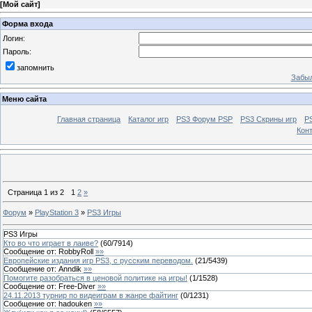
[
Мой сайт
]
Форма входа
Логин:
Пароль:
запомнить
Забыл
Меню сайта
Главная страница
Каталог игр
PS3 Форум PSP
PS3 Cкрины игр
P
Кон
Страница
1
из
2
1
2
»
Форум
»
PlayStation 3
»
PS3 Игры
PS3 Игры
Кто во что играет в лаиве?
(
60
/
7914
)
Сообщение от:
RobbyRoll
»»
Европейские издания игр PS3, с русским переводом.
(
21
/
5439
)
Сообщение от:
Anndik
»»
Помогите разобраться в ценовой политике на игры!
(
1
/
1528
)
Сообщение от:
Free-Diver
»»
24.11.2013 турнир по видеиграм в жанре файтинг
(
0
/
1231
)
Сообщение от:
hadouken
»»