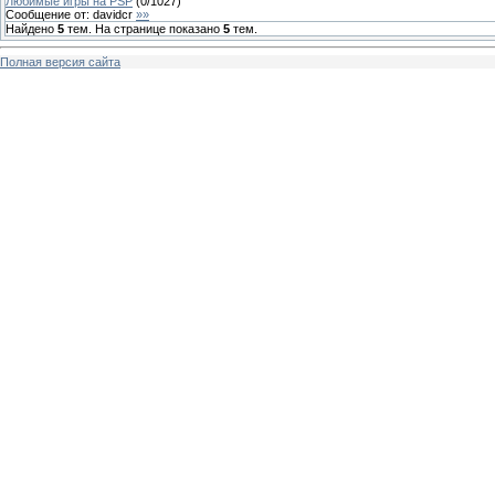
Любимые игры на PSP
(
0
/
1027
)
Сообщение от:
davidcr
»»
Найдено
5
тем. На странице показано
5
тем.
Полная версия сайта