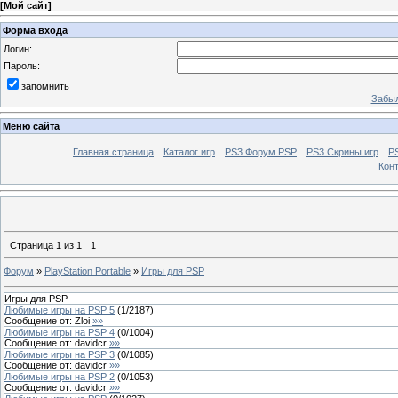
[
Мой сайт
]
Форма входа
Логин:
Пароль:
запомнить
Забыл
Меню сайта
Главная страница
Каталог игр
PS3 Форум PSP
PS3 Cкрины игр
P
Кон
Страница
1
из
1
1
Форум
»
PlayStation Portable
»
Игры для PSP
Игры для PSP
Любимые игры на PSP 5
(
1
/
2187
)
Сообщение от:
Zloi
»»
Любимые игры на PSP 4
(
0
/
1004
)
Сообщение от:
davidcr
»»
Любимые игры на PSP 3
(
0
/
1085
)
Сообщение от:
davidcr
»»
Любимые игры на PSP 2
(
0
/
1053
)
Сообщение от:
davidcr
»»