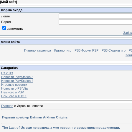
[
Мой сайт
]
Форма входа
Логин:
Пароль:
запомнить
Забыл
Меню сайта
Главная страница
Каталог игр
PS3 Форум PSP
PS3 Cкрины игр
P
Кон
Categories
E3 2013
Новости PlayStation 3
Новости PlayStation 4
Игровые новости
Новости о PS Vita
Немного о PSP
Немного о XBOX
Главная
»
Игровые новости
Первый трейлер Batman Arkham Origins.
The Last of Us еще не вышла, а уже говорят о возможном продолжении.