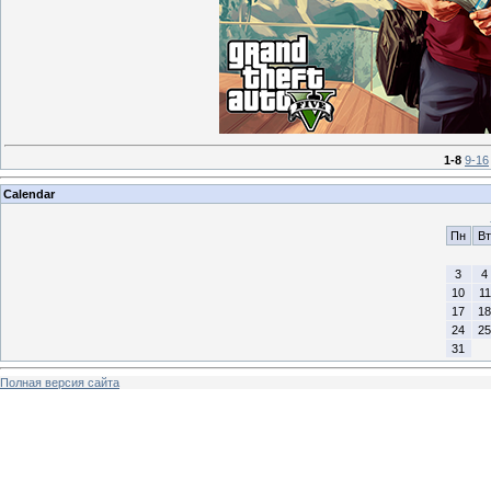
1-8
9-16
Calendar
Пн
Вт
3
4
10
11
17
18
24
25
31
Полная версия сайта