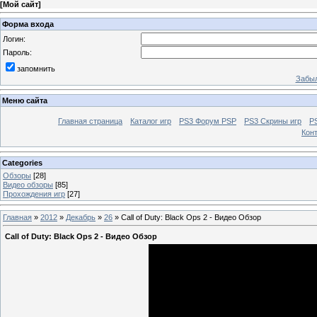
[
Мой сайт
]
Форма входа
Логин:
Пароль:
запомнить
Забыл
Меню сайта
Главная страница
Каталог игр
PS3 Форум PSP
PS3 Cкрины игр
P
Кон
Categories
Обзоры
[28]
Видео обзоры
[85]
Прохождения игр
[27]
Главная
»
2012
»
Декабрь
»
26
» Call of Duty: Black Ops 2 - Видео Обзор
Call of Duty: Black Ops 2 - Видео Обзор