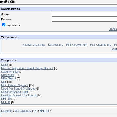
[
Мой сайт
]
Форма входа
Логин:
Пароль:
запомнить
Забыл
Меню сайта
Главная страница
Каталог игр
PS3 Форум PSP
PS3 Cкрины игр
P
Кон
Categories
Nail'd
[9]
Naruto Shippuden: Ultimate Ninja Storm 2
[6]
Naughty Bear
[3]
NBA 2K10
[19]
NBA Elite 11
[3]
Nier
[15]
Ninja Gaiden Sigma 2
[15]
Need For Speed ProStreet
[6]
Need for Speed: Shift
[21]
Need for Speed: Hot Pursuit
[9]
NHL 10
[10]
NHL 11
[6]
Главная
»
Фотоальбом
»
N
»
NHL 11
»