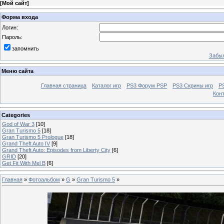
[
Мой сайт
]
Форма входа
Логин:
Пароль:
запомнить
Забыл
Меню сайта
Главная страница
Каталог игр
PS3 Форум PSP
PS3 Cкрины игр
P
Кон
Categories
God of War 3
[10]
Gran Turismo 5
[18]
Gran Turismo 5 Prologue
[18]
Grand Theft Auto IV
[9]
Grand Theft Auto: Episodes from Liberty City
[6]
GRID
[20]
Get Fit With Mel B
[6]
Главная
»
Фотоальбом
»
G
»
Gran Turismo 5
»