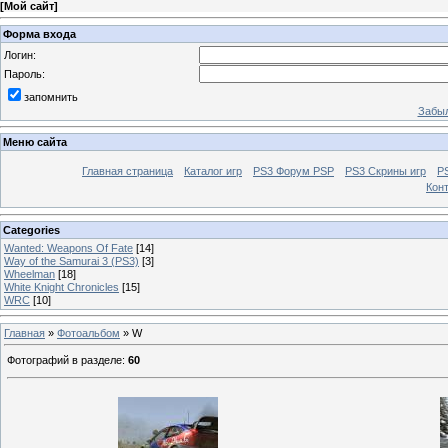
[
Мой сайт
]
Форма входа
Логин:
Пароль:
запомнить
Забыл
Меню сайта
Главная страница
Каталог игр
PS3 Форум PSP
PS3 Cкрины игр
P
Кон
Categories
Wanted: Weapons Of Fate
[14]
Way of the Samurai 3 (PS3)
[3]
Wheelman
[18]
White Knight Chronicles
[15]
WRC
[10]
Главная
»
Фотоальбом
» W
Фотографий в разделе
:
60