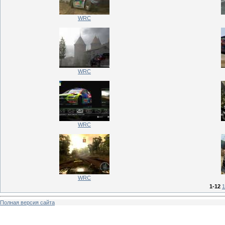
WRC
WRC
WRC
WRC
1-12
1
Полная версия сайта