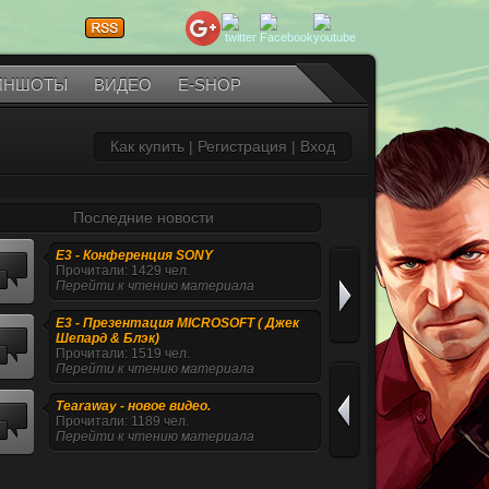
ИНШОТЫ
ВИДЕО
E-SHOP
Как купить
|
Регистрация
|
Вход
Последние новости
E3 - Конференция SONY
Прочитали: 1429 чел.
Перейти к чтению материала
E3 - Презентация MICROSOFT ( Джек
Шепард & Блэк)
Прочитали: 1519 чел.
Перейти к чтению материала
Tearaway - новое видео.
Прочитали: 1189 чел.
Перейти к чтению материала