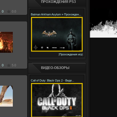
ПРОХОЖДЕНИЯ PS3
0
0.0
Batman Arkham Asylum » Прохожден...
.2011
Zloi
[
Прохождения игр
]
0
5.0
ВИДЕО-ОБЗОРЫ
Call of Duty: Black Ops 2 - Виде...
.2010
Zloi