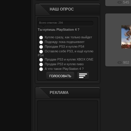
545
НАШ ОПРОС
Всего ответов: 294
Ты купишь PlayStation 4 ?
18
Куплю сразу, как только выйдет
Подожду пока подешевеет
Проодам PS3 и куплю PS4
Оставлю себе PS3, и ещё куплю
PS4
Продам PS3 и куплю XBOX ONE
902
Продам PS3 и куплю пиво
А что такое PlayStation 4 ?
РЕКЛАМА