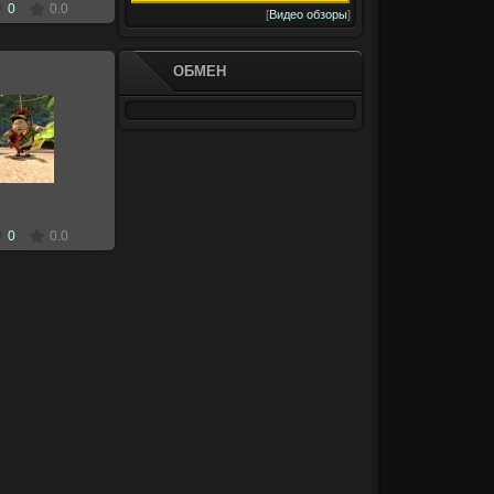
0
0.0
[
Видео обзоры
]
ОБМЕН
.2010
Zloi
0
0.0