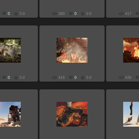
0
5.0
380
0
0.0
417
.01.2011
07.01.2011
07.01
Zloi
Zloi
0
5.0
416
0
5.0
426
.12.2010
18.12.2010
18.12
Zloi
Zloi