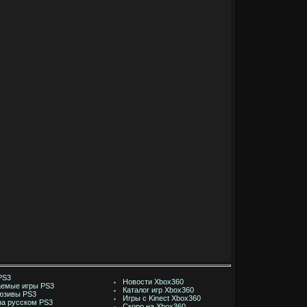
PS3
Новости Xbox360
емые игры PS3
Каталог игр Xbox360
юзивы PS3
Игры с Kinect Xbox360
на русском PS3
Скоро на Xbox360