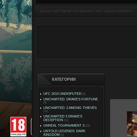
Здравствуй,
Гость
! Авторизуйся или зарегистрируйся
КАТЕГОРИИ
UFC 2010 UNDISPUTED
[6]
UNCHARTED: DRAKE'S FORTUNE
[9]
UNCHARTED: 2 AMONG THIEVES
[21]
UNCHARTED 3 DRAKE'S
07
DECEPTION
[11]
UNREAL TOURNAMENT 3
[26]
UNTOLD LEGENDS: DARK
KINGDOM
[6]