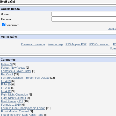
[
Мой сайт
]
Форма входа
Логин:
Пароль:
запомнить
Забыл
Меню сайта
Главная страница
Каталог игр
PS3 Форум PSP
PS3 Cкрины игр
P
Кон
Categories
Fallout 3
[9]
Fallout: New Vegas
[9]
Fantastic 4 Silver Surfer
[9]
Far Cry 2
[39]
Ferrari Challenge: Trofeo Pirelli Deluxe
[13]
FIFA 09
[6]
FIFA 10
[6]
FIFA 11
[6]
FIFA 12
[9]
Fight Night Champion
[6]
Fight Night Round 4
[8]
Final Fantasy XIII
[10]
Formula 1 2010
[6]
Formula One Championship Edition
[11]
Front Mission Evolved
[9]
Fist of the North Star: Ken's Rage
[6]