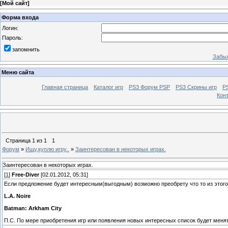
[
Мой сайт
]
Форма входа
Логин:
Пароль:
запомнить
Забыл
Меню сайта
Главная страница
Каталог игр
PS3 Форум PSP
PS3 Cкрины игр
P
Кон
Страница
1
из
1
1
Форум
»
Ищу,куплю игру..
»
Заинтересован в некоторых играх.
Заинтересован в некоторых играх.
[
1
]
Free-Diver
[02.01.2012, 05:31]
Если предложение будет интересным(выгодным) возможно преобрету что то из этого
L.A. Noire
Batman: Arkham City
П.С. По мере приобретения игр или появления новых интересных список будет меня