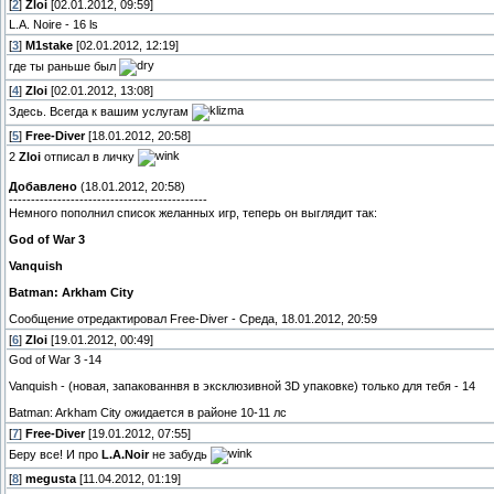
[
2
]
Zloi
[02.01.2012, 09:59]
L.A. Noire - 16 ls
[
3
]
M1stake
[02.01.2012, 12:19]
где ты раньше был
[
4
]
Zloi
[02.01.2012, 13:08]
Здесь. Всегда к вашим услугам
[
5
]
Free-Diver
[18.01.2012, 20:58]
2
Zloi
отписал в личку
Добавлено
(18.01.2012, 20:58)
---------------------------------------------
Немного пополнил список желанных игр, теперь он выглядит так:
God of War 3
Vanquish
Batman: Arkham City
Сообщение отредактировал
Free-Diver
-
Среда, 18.01.2012, 20:59
[
6
]
Zloi
[19.01.2012, 00:49]
God of War 3 -14
Vanquish - (новая, запакованнвя в эксклюзивной 3D упаковке) только для тебя - 14
Batman: Arkham City ожидается в районе 10-11 лс
[
7
]
Free-Diver
[19.01.2012, 07:55]
Беру все! И про
L.A.Noir
не забудь
[
8
]
megusta
[11.04.2012, 01:19]