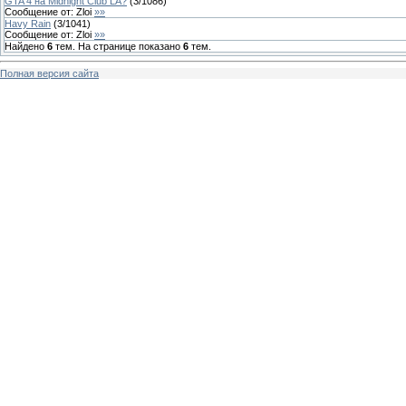
GTA 4 на Midnight Club LA?
(
3
/
1086
)
Сообщение от:
Zloi
»»
Havy Rain
(
3
/
1041
)
Сообщение от:
Zloi
»»
Найдено
6
тем. На странице показано
6
тем.
Полная версия сайта