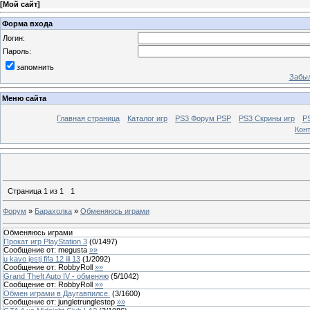
[
Мой сайт
]
Форма входа
Логин:
Пароль:
запомнить
Забыл
Меню сайта
Главная страница
Каталог игр
PS3 Форум PSP
PS3 Cкрины игр
P
Кон
Страница
1
из
1
1
Форум
»
Барахолка
»
Обменяюсь играми
Обменяюсь играми
Прокат игр PlayStation 3
(
0
/
1497
)
Сообщение от:
megusta
»»
u kavo jestj fifa 12 ili 13
(
1
/
2092
)
Сообщение от:
RobbyRoll
»»
Grand Theft Auto IV - обменяю
(
5
/
1042
)
Сообщение от:
RobbyRoll
»»
Обмен играми в Даугавпилсе.
(
3
/
1600
)
Сообщение от:
jungletrunglestep
»»