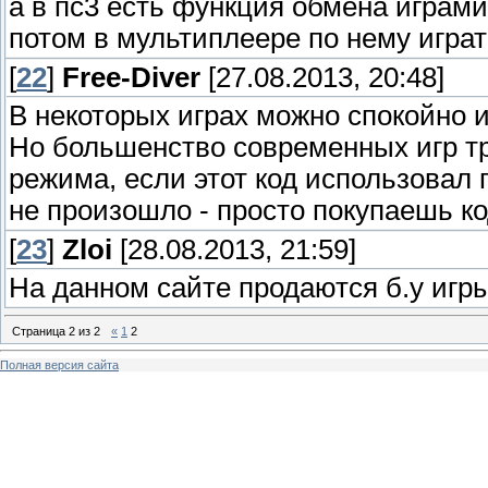
а в пс3 есть функция обмена играми
потом в мультиплеере по нему игра
[
22
]
Free-Diver
[27.08.2013, 20:48]
В некоторых играх можно спокойно 
Но большенство современных игр т
режима, если этот код использовал
не произошло - просто покупаешь к
[
23
]
Zloi
[28.08.2013, 21:59]
На данном сайте продаются б.у игр
Страница
2
из
2
«
1
2
Полная версия сайта