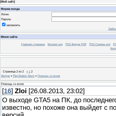
[
Мой сайт
]
Форма входа
Логин:
Пароль:
запомнить
Забыл
Меню сайта
Главная страница
Каталог игр
PS3 Форум PSP
PS3 Cкрины игр
P
Кон
Страница
2
из
2
«
1
2
Форум
»
PlayStation Store
»
Помощь со всем
Помощь со всем
[
16
]
Zloi
[26.08.2013, 23:02]
О выходе GTA5 на ПК, до последнег
известно, но похоже она выйдет с 
версий.