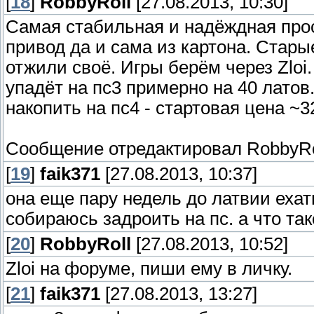
[
18
]
RobbyRoll
[27.08.2013, 10:30]
Самая стабильная и надёждная про
привод да и сама из картона. Стар
отжили своё. Игры берём через Zloi
упадёт на пс3 примерно на 40 латов
накопить на пс4 - стартовая цена ~32
Сообщение отредактировал
RobbyRo
[
19
]
faik371
[27.08.2013, 10:37]
она еще пару недель до латвии ехать
собираюсь задроить на пс. а что т
[
20
]
RobbyRoll
[27.08.2013, 10:52]
Zloi на форуме, пиши ему в личку.
[
21
]
faik371
[27.08.2013, 13:27]