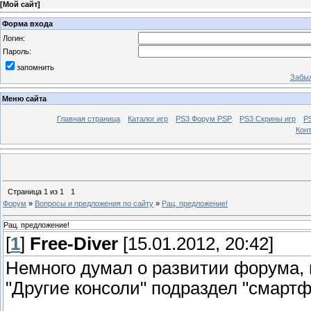
[
Мой сайт
]
Форма входа
Логин:
Пароль:
запомнить
Забыл
Меню сайта
Главная страница
Каталог игр
PS3 Форум PSP
PS3 Cкрины игр
P
Кон
Страница
1
из
1
1
Форум
»
Вопросы и предложения по сайту
»
Рац. предложение!
Рац. предложение!
[
1
]
Free-Diver
[15.01.2012, 20:42]
Немного думал о развитии форума, 
"Другие консоли" подраздел "смартф