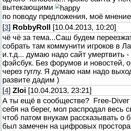
вытекающими
по поводу предложения, моё мнение 
[
3
]
RobbyRoll
[10.04.2013, 10:20]
чё чё за тема...Саш будем переезжа
собрать там коммунити игроков в Ла
и.т.д... думаю надо сайт умертвить -
фэйсбук. Без форумов и новостей, 
через гуглу. Я думаю нам надо выхо
развите дадим )
[
4
]
Zloi
[10.04.2013, 23:21]
А ты ещё в сообществе? Free-Diver
себя на берег, мол распродал весь 
чтоб патом внукам рассказывать о 
был замечен на цифровых просторах 