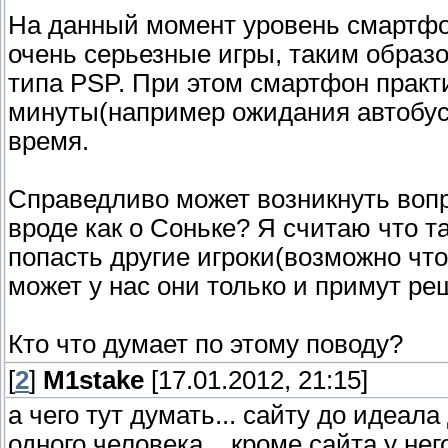
На данный момент уровень смартфон
очень серьезные игры, таким образ
типа PSP. При этом смартфон практи
минуты(например ожидания автобуса
время.
Справедливо может возникнуть вопр
вроде как о Соньке? Я считаю что т
попасть другие игроки(возможно что 
может у нас они только и примут ре
Кто что думает по этому поводу?
[
2
]
M1stake
[17.01.2012, 21:15]
а чего тут думать... сайту до идеал
одного человека... кроме сайта у не