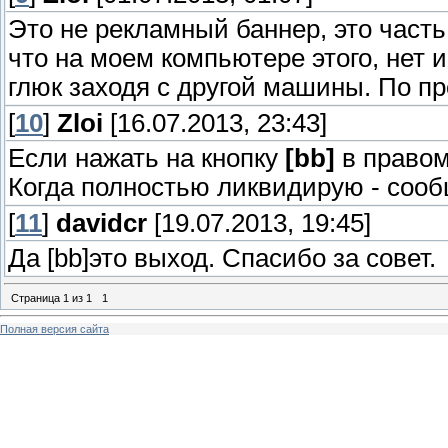
Это не рекламный баннер, это часть 
что на моем компьютере этого, нет и
глюк заходя с другой машины. По п
[
10
]
Zloi
[16.07.2013, 23:43]
Если нажать на кнопку
[bb]
в правом 
Когда полностью ликвидирую - сооб
[
11
]
davidcr
[19.07.2013, 19:45]
Да [bb]это выход. Спасибо за совет.
Страница
1
из
1
1
Полная версия сайта