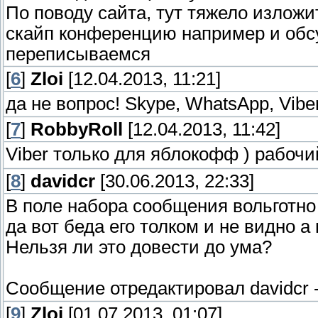
По поводу сайта, тут тяжело изложи
скайп конференцию например и обсу
переписываемся
[
6
]
Zloi
[12.04.2013, 11:21]
да не вопрос! Skype, WhatsApp, Vibe
[
7
]
RobbyRoll
[12.04.2013, 11:42]
Viber только для яблокофф ) рабочи
[
8
]
davidcr
[30.06.2013, 22:33]
В поле набора сообщения вольготно
да вот беда его толком и не видно а
Нельзя ли это довести до ума?
Сообщение отредактировал
davidcr
[
9
]
Zloi
[01.07.2013, 01:07]