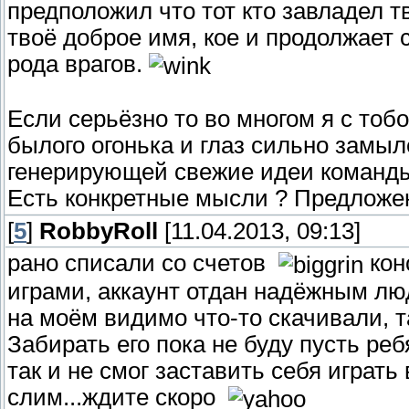
предположил что тот кто завладел т
твоё доброе имя, кое и продолжает 
рода врагов.
Если серьёзно то во многом я с тобо
былого огонька и глаз сильно замы
генерирующей свежие идеи команды,
Есть конкретные мысли ? Предложе
[
5
]
RobbyRoll
[11.04.2013, 09:13]
рано списали со счетов
кон
играми, аккаунт отдан надёжным лю
на моём видимо что-то скачивали, т
Забирать его пока не буду пусть реб
так и не смог заставить себя играть
слим...ждите скоро