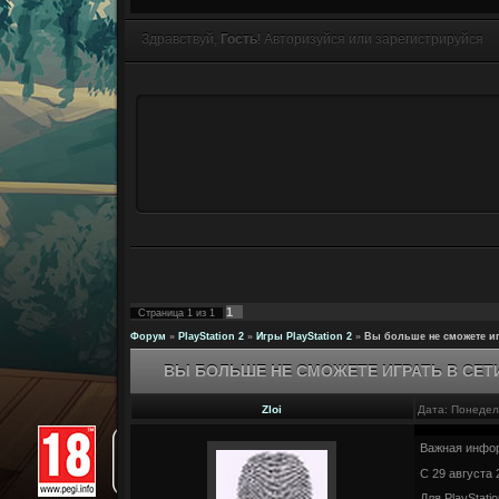
Здравствуй,
Гость
! Авторизуйся или зарегистрируйся
1
Страница
1
из
1
Форум
»
PlayStation 2
»
Игры PlayStation 2
»
Вы больше не сможете иг
ВЫ БОЛЬШЕ НЕ СМОЖЕТЕ ИГРАТЬ В СЕТ
Zloi
Дата: Понедел
Важная информ
С 29 августа 
Для PlayStatio