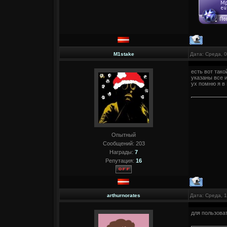
M1stake
Дата: Среда, 0
есть вот так
указаны все 
ух помню я в 
Опытный
Сообщений:
203
Награды:
7
Репутация:
16
arthurnorates
Дата: Среда, 
для пользоват