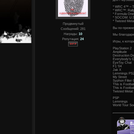
* WRC 4™ – Th
* WRC™: Rall
* Formula One
* SOCOM: U.S
* Twisted Met
Продвинутый
Вы по-прежнем
Сообщений:
281
Награды:
10
Мы благодари
Репутация:
24
Игры, к кото
PlayStation 2
Amplitude
Destruction D
Everybody’s G
EyeToy Chat
F1 ‘04
Jak X
Lemmings PS
My Street
Syphon Filter
This is Footbal
This is Footbal
Twisted Metal:
PSP
Lemmings
World Tour So