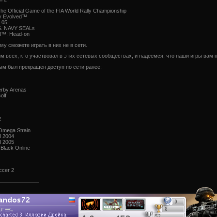
e Official Game of the FIA World Rally Championship
y Evolved™
 05
. NAVY SEALs
al™: Head-on
у сможете играть в них не в сети.
м всех, кто участвовал в этих сетевых сообществах, и надеемся, что наши игры вам 
рым был прекращен доступ по сети ранее:
erby Arenas
olf
2
 Omega Strain
l 2004
l 2005
 Black Online
ccer 2