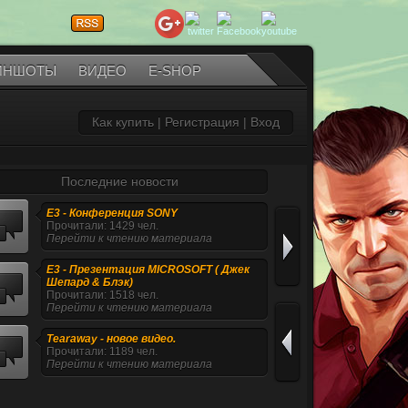
ИНШОТЫ
ВИДЕО
E-SHOP
Как купить
|
Регистрация
|
Вход
Последние новости
E3 - Конференция SONY
Прочитали: 1429 чел.
Перейти к чтению материала
E3 - Презентация MICROSOFT ( Джек
Шепард & Блэк)
Прочитали: 1518 чел.
Перейти к чтению материала
Tearaway - новое видео.
Прочитали: 1189 чел.
Перейти к чтению материала