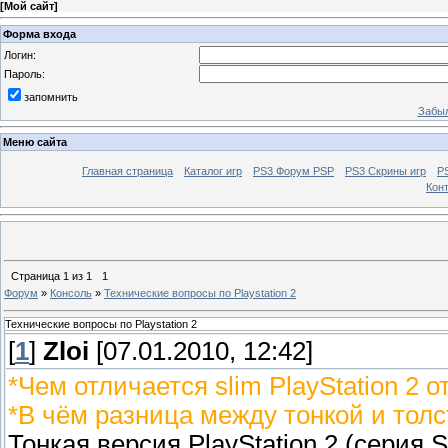
[
Мой сайт
]
Форма входа
Логин:
Пароль:
запомнить
Забыл
Меню сайта
Главная страница
Каталог игр
PS3 Форум PSP
PS3 Cкрины игр
P
Кон
Страница
1
из
1
1
Форум
»
Консоль
»
Технические вопросы по Playstation 2
Технические вопросы по Playstation 2
[
1
]
Zloi
[07.01.2010, 12:42]
*Чем отличается slim PlayStation 2 о
*В чём разница между тонкой и толст
Тонкая версия PlayStation 2 (сери