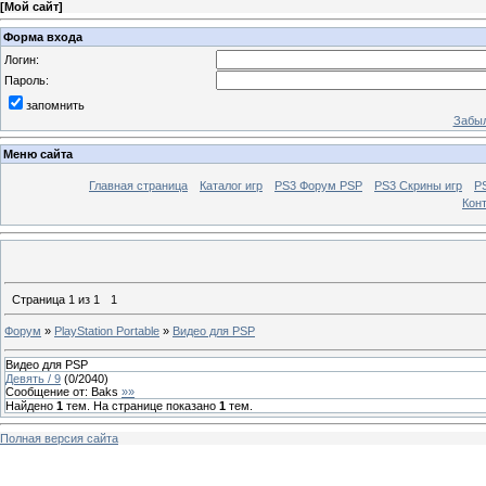
[
Мой сайт
]
Форма входа
Логин:
Пароль:
запомнить
Забыл
Меню сайта
Главная страница
Каталог игр
PS3 Форум PSP
PS3 Cкрины игр
P
Кон
Страница
1
из
1
1
Форум
»
PlayStation Portable
»
Видео для PSP
Видео для PSP
Девять / 9
(
0
/
2040
)
Сообщение от:
Baks
»»
Найдено
1
тем. На странице показано
1
тем.
Полная версия сайта